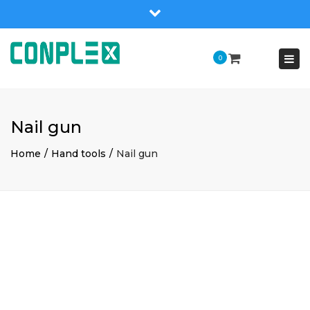
Close
top
Tog
0
bar
nav
Nail gun
Home
Hand tools
Nail gun