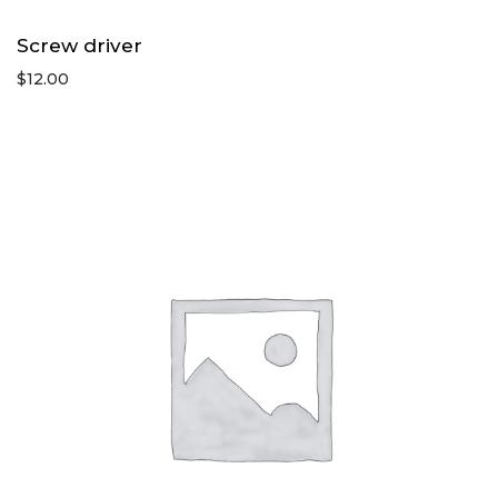
Screw driver
$
12.00